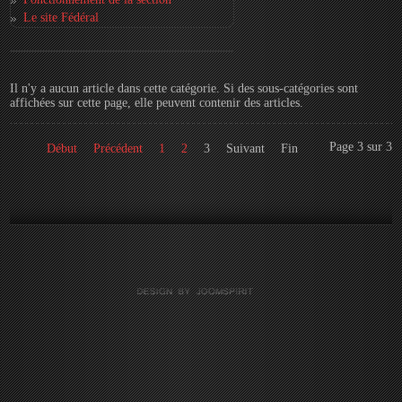
Le site Fédéral
Il n'y a aucun article dans cette catégorie. Si des sous-catégories sont
affichées sur cette page, elle peuvent contenir des articles.
Page 3 sur 3
Début
Précédent
1
2
3
Suivant
Fin