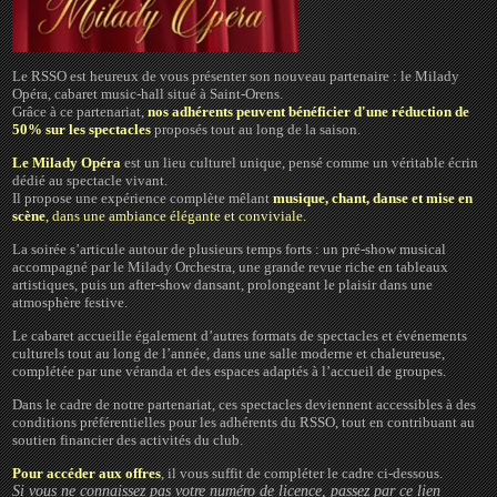
Le RSSO est heureux de vous présenter son nouveau partenaire : le Milady
Opéra, cabaret music-hall situé à Saint-Orens.
Grâce à ce partenariat,
nos adhérents peuvent bénéficier d'une réduction de
50% sur les spectacles
proposés tout au long de la saison.
Le Milady Opéra
est un lieu culturel unique, pensé comme un véritable écrin
dédié au spectacle vivant.
Il propose une expérience complète mêlant
musique, chant, danse et mise en
scène
, dans une ambiance élégante et conviviale.
La soirée s’articule autour de plusieurs temps forts : un pré-show musical
accompagné par le Milady Orchestra, une grande revue riche en tableaux
artistiques, puis un after-show dansant, prolongeant le plaisir dans une
atmosphère festive.
Le cabaret accueille également d’autres formats de spectacles et événements
culturels tout au long de l’année, dans une salle moderne et chaleureuse,
complétée par une véranda et des espaces adaptés à l’accueil de groupes.
Dans le cadre de notre partenariat, ces spectacles deviennent accessibles à des
conditions préférentielles pour les adhérents du RSSO, tout en contribuant au
soutien financier des activités du club.
Pour accéder aux offres
, il vous suffit de compléter le cadre ci-dessous.
Si vous ne connaissez pas votre numéro de licence, passez par ce lien