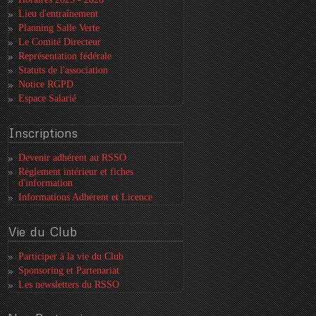
Lieu d'entraînement
Planning Salle Verte
Le Comité Directeur
Représentation fédérale
Statuts de l'association
Notice RGPD
Espace Salarié
Inscriptions
Devenir adhérent au RSSO
Réglement intérieur et fiches
d'information
Informations Adhérent et Licence
Vie
du Club
Participer à la vie du Club
Sponsoring et Partenariat
Les newsletters du RSSO