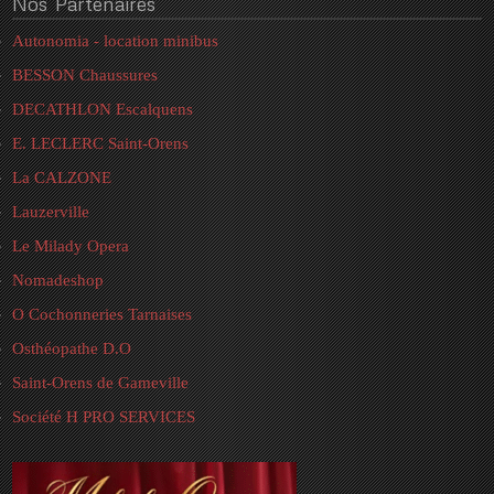
Nos
Partenaires
Autonomia - location minibus
BESSON Chaussures
DECATHLON Escalquens
E. LECLERC Saint-Orens
La CALZONE
Lauzerville
Le Milady Opera
Nomadeshop
O Cochonneries Tarnaises
Osthéopathe D.O
Saint-Orens de Gameville
Société H PRO SERVICES