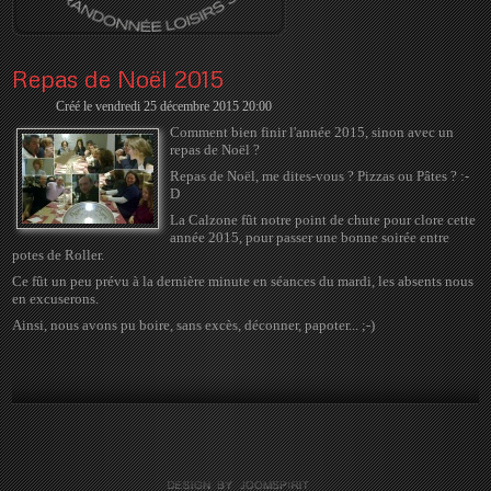
Repas de Noël 2015
Créé le vendredi 25 décembre 2015 20:00
Comment bien finir l'année 2015, sinon avec un
repas de Noël ?
Repas de Noël, me dites-vous ? Pizzas ou Pâtes ? :-
D
La Calzone fût notre point de chute pour clore cette
année 2015, pour passer une bonne soirée entre
potes de Roller.
Ce fût un peu prévu à la dernière minute en séances du mardi, les absents nous
en excuserons.
Ainsi, nous avons pu boire, sans excès, déconner, papoter... ;-)