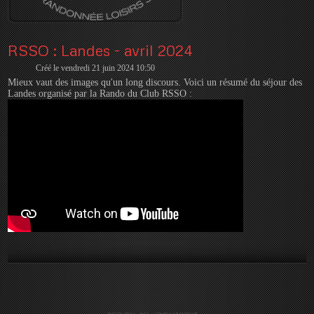
RSSO : Landes - avril 2024
Créé le vendredi 21 juin 2024 10:50
Mieux vaut des images qu'un long discours. Voici un résumé du séjour des
Landes organisé par la Rando du Club RSSO :