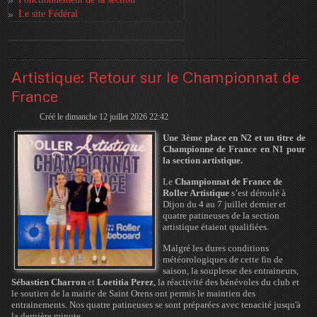
Le site Fédéral
Artistique: Retour sur le Championnat de
France
Créé le dimanche 12 juillet 2026 22:42
Une 3ème place en N2 et un titre de
Championne de France en N1 pour
la section artistique.
Le
Championnat de France de
Roller Artistique
s’est déroulé à
Dijon du 4 au 7 juillet dernier et
quatre patineuses de la section
artistique étaient qualifiées.
Malgré les dures conditions
météorologiques de cette fin de
saison, la souplesse des entraineurs,
Sébastien Charron
et
Loetitia Perez
, la réactivité des bénévoles du club et
le soutien de la mairie de Saint Orens ont permis le maintien des
entrainements. Nos quatre patineuses se sont préparées avec tenacité jusqu'à
la dernière minute.