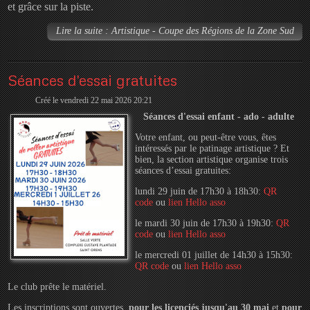
et grâce sur la piste.
Lire la suite : Artistique - Coupe des Régions de la Zone Sud
Séances d'essai gratuites
Créé le vendredi 22 mai 2026 20:21
Séances d'essai enfant - ado - adulte
Votre enfant, ou peut-être vous, êtes
intéressés par le patinage artistique ? Et
bien, la section artistique organise trois
séances d’essai gratuites:
lundi 29 juin de 17h30 à 18h30:
QR
code
ou
lien Hello asso
le mardi 30 juin de 17h30 à 19h30:
QR
code
ou
lien Hello asso
le mercredi 01 juillet de 14h30 à 15h30:
QR code
ou
lien Hello asso
Le club prête le matériel.
Les inscriptions sont ouvertes
pour les licenciés jusqu'au 30 mai
et
pour