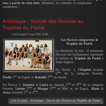
tous à partir de cette date
. Attention, les créneaux se remplissent
rapidement !
Artistique - Succès des Novices au
Trophée du Pastel
Créé le lundi 11 mai 2026 20:06
Les Novices remportent le
Trophée du Pastel.
Le dimanche 10 mai, 14 patineuses
Novices ont brillamment représenté
la section au
Trophée du Pastel
à
Saint-Sulpice.
En Novice 3,
Cléophée
termine
ème
6
de la catégorie Poussin,
ère
ème
Élodie
1
en Espoir et
Rafaelle
2
en Avenir.
ème
ème
En Novice 2,
Jasmine
et
Laura
se classent 2
et 4
de la catégorie
ème
ème
Poussin;
Léonie
2
et
Margot
5
en Mini et, en Espoir,
Alana
et
ère
ème
Assya
finissent 1
et 2
.
Lire la suite : Artistique - Succès des Novices au Trophée du Pastel