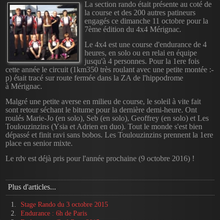
La section rando était présente au coté de
la course et des 200 autres patineurs
engagés ce dimanche 11 octobre pour la
7ème édition du 4x4 Mérignac.
Le 4x4 est une course d'endurance de 4
heures, en solo ou en relai en équipe
jusqu'à 4 personnes. Pour la 1ere fois
cette année le circuit (1km350 très roulant avec une petite montée :-
p) était tracé sur route fermée dans la ZA de l'hippodrome
à Mérignac.
Malgré une petite averse en milieu de course, le soleil à vite fait
sont retour séchant le bitume pour la dernière demi-heure. Ont
roulés Marie-Jo (en solo), Seb (en solo), Geoffrey (en solo) et Les
Toulouzinzins (Ysia et Adrien en duo). Tout le monde s'est bien
dépassé et finit ravi sans bobos. Les Toulouzinzins prennent la 1ere
place en senior mixte.
Le rdv est déjà pris pour l'année prochaine (9 octobre 2016) !
Plus d'articles...
Stage Rando du 3 octobre 2015
Endurance : 6h de Paris