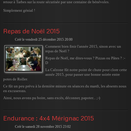
retour à Tarbes sur la route sécurisée par une centaine de bénévoles.
Simplement génial !
Repas de Noël 2015
Créé le vendredi 25 décembre 2015 20:00
Comment bien finir l'année 2015, sinon avec un
repas de Noël ?
Repas de Noël, me dites-vous ? Pizzas ou Pâtes ? :-
D
La Calzone fût notre point de chute pour clore cette
année 2015, pour passer une bonne soirée entre
potes de Roller.
Ce fût un peu prévu à la dernière minute en séances du mardi, les absents nous
en excuserons.
Ainsi, nous avons pu boire, sans excès, déconner, papoter... ;-)
Endurance : 4x4 Mérignac 2015
Créé le samedi 28 novembre 2015 23:02