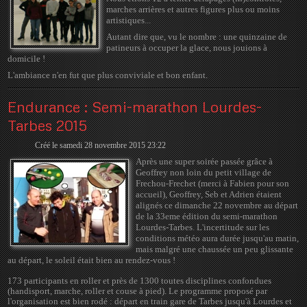
marches arrières et autres figures plus ou moins
artistiques...
Autant dire que, vu le nombre : une quinzaine de
patineurs à occuper la glace, nous jouions à
domicile !
L'ambiance n'en fut que plus conviviale et bon enfant.
Endurance : Semi-marathon Lourdes-
Tarbes 2015
Créé le samedi 28 novembre 2015 23:22
Après une super soirée passée grâce à
Geoffrey non loin du petit village de
Frechou-Frechet (merci à Fabien pour son
accueil), Geoffrey, Seb et Adrien étaient
alignés ce dimanche 22 novembre au départ
de la 33eme édition du semi-marathon
Lourdes-Tarbes. L'incertitude sur les
conditions météo aura durée jusqu'au matin,
mais malgré une chaussée un peu glissante
au départ, le soleil était bien au rendez-vous !
173 participants en roller et près de 1300 toutes disciplines confondues
(handisport, marche, roller et couse à pied). Le programme proposé par
l'organisation est bien rodé : départ en train gare de Tarbes jusqu'à Lourdes et