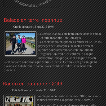
Balade en terre inconnue
Créé le dimanche 15 mai 2016 10:04
La section Rando a été représentée dans la balade
"En terre inconnue", en Camargue.
Les chemins étaient propres à rouler en Roller, les
paysages de Camargue et la météo s'étaient
rejoints pour former un tableau inoubliable.
L'organisation était bien calibrée, à chaque
intersection, chaque pause et chaque obstacle.
C'est dans ces conditions que Marie-Jo, Seb et Geoffrey ont pris un grand
plaisir à se balader sur le parcours accessible de 50km.
Vivement, l'an
prochain...
Rando en patinoire - 2016
Créé le dimanche 21 février 2016 10:00
Pour la première sortie de l'année 2016, nous nous
sommes retrouvés à la patinoire de Bellevue.
Nous étions 12 à tenter dérapages (in)contrôlés,