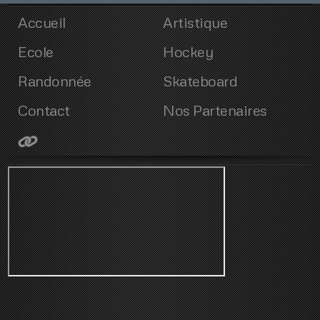
Accueil
Artistique
Ecole
Hockey
Randonnée
Skateboard
Contact
Nos Partenaires