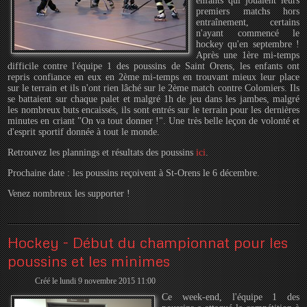
enfants qui jouaient leurs
premiers matchs hors
entraînement, certains
n'ayant commencé le
hockey qu'en septembre !
Après une 1ère mi-temps
difficile contre l'équipe 1 des poussins de Saint Orens, les enfants ont
repris confiance en eux en 2ème mi-temps en trouvant mieux leur place
sur le terrain et ils n'ont rien lâché sur le 2ème match contre Colomiers. Ils
se battaient sur chaque palet et malgré 1h de jeu dans les jambes, malgré
les nombreux buts encaissés, ils sont entrés sur le terrain pour les dernières
minutes en criant "On va tout donner !". Une très belle leçon de volonté et
d'esprit sportif donnée à tout le monde.
Retrouvez les plannings et résultats des poussins
ici
.
Prochaine date : les poussins reçoivent à St-Orens le 6 décembre.
Venez nombreux les supporter !
Hockey - Début du championnat pour les
poussins et les minimes
Créé le lundi 9 novembre 2015 11:00
Ce week-end, l'équipe 1 des