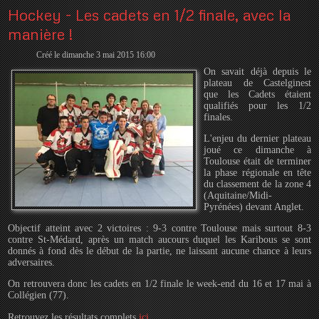
Hockey - Les cadets en 1/2 finale, avec la
manière !
Créé le dimanche 3 mai 2015 16:00
On savait déjà depuis le
plateau de Castelginest
que les Cadets étaient
qualifiés pour les 1/2
finales.
L'enjeu du dernier plateau
joué ce dimanche à
Toulouse était de terminer
la phase régionale en tête
du classement de la zone 4
(Aquitaine/Midi-
Pyrénées) devant Anglet.
Objectif atteint avec 2 victoires : 9-3 contre Toulouse mais surtout 8-3
contre St-Médard, après un match aucours duquel les Karibous se sont
donnés à fond dès le début de la partie, ne laissant aucune chance à leurs
adversaires.
On retrouvera donc les cadets en 1/2 finale le week-end du 16 et 17 mai à
Collégien (77).
Retrouvez les résultats complets
ici
.