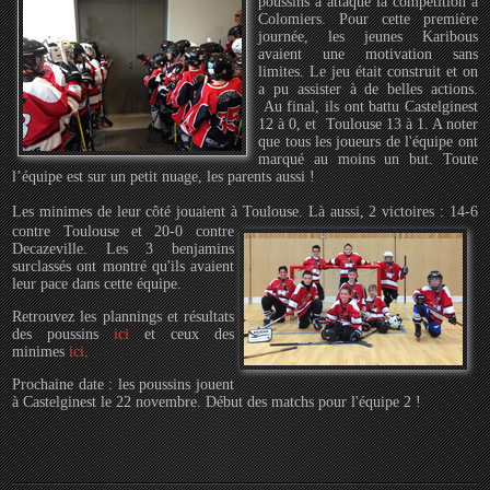
poussins a attaqué la compétition à
Colomiers. Pour cette première
journée, les jeunes Karibous
avaient une motivation sans
limites. Le jeu était construit et on
a pu assister à de belles actions.
Au final, ils ont battu Castelginest
12 à 0, et Toulouse 13 à 1. A noter
que tous les joueurs de l'équipe ont
marqué au moins un but. Toute
l’équipe est sur un petit nuage, les parents aussi !
Les minimes de leur côté jouaient à Toulouse.
Là aussi, 2 victoires : 14-6
contre Toulouse et 20-0 contre
Decazeville. Les 3 benjamins
surclassés ont montré qu'ils avaient
leur pace dans cette équipe.
Retrouvez les plannings et résultats
des poussins
ici
et ceux des
minimes
ici
.
Prochaine date : les poussins jouent
à Castelginest le 22 novembre. Début des matchs pour l'équipe 2 !