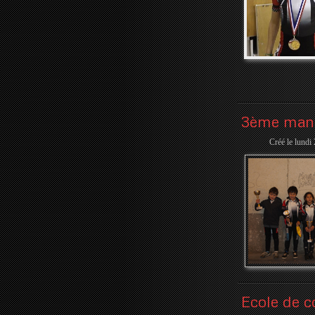
3ème man
Créé le lundi
Ecole de c