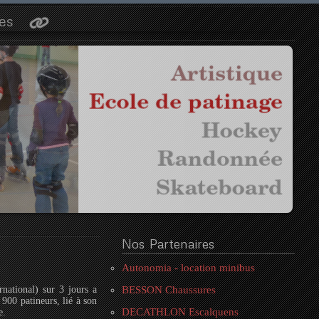
es
Nos
Partenaires
Autonomia - location minibus
rnational) sur 3 jours a
BESSON Chaussures
 900 patineurs, lié à son
DECATHLON Escalquens
e.