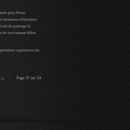
année puis Nolan
n formation d'initiateur
'école de patinage le
age de son examen début
 premières expériences du
Page 37 sur 54
Fin