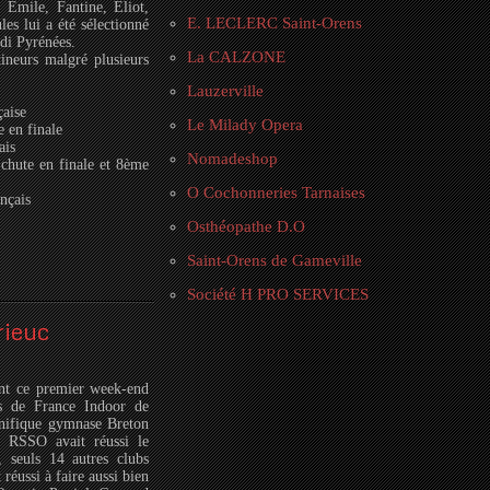
 Emile, Fantine, Eliot,
E. LECLERC Saint-Orens
es lui a été sélectionné
idi Pyrénées.
La CALZONE
ineurs malgré plusieurs
Lauzerville
çaise
Le Milady Opera
 en finale
ais
Nomadeshop
chute en finale et 8ème
O Cochonneries Tarnaises
nçais
Osthéopathe D.O
Saint-Orens de Gameville
Société H PRO SERVICES
rieuc
ent ce premier week-end
ts de France Indoor de
nifique gymnase Breton
e RSSO avait réussi le
, seuls 14 autres clubs
réussi à faire aussi bien