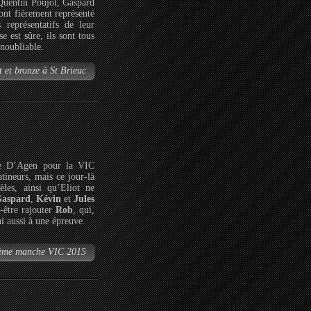
 Quentin Poujol, Gaspard
ont fièrement représenté
 représentatifs de leur
e est sûre, ils sont tous
inoubliable.
t et bronze à St Brieuc
ce D’Agen pour la VIC
ineurs, mais ce jour-là
les, ainsi qu’Eliot ne
aspard
,
Kévin
et
Jules
-être rajouter
Rob
, qui,
ui aussi à une épreuve.
 3ème manche VIC 2015