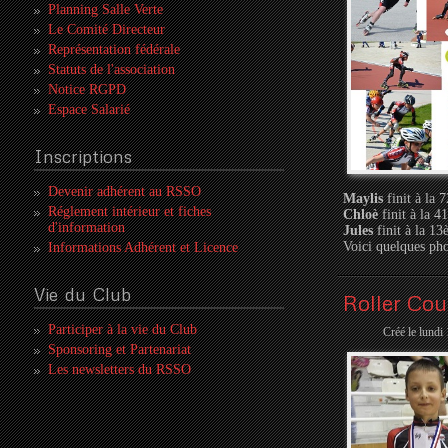
Planning Salle Verte
Le Comité Directeur
Représentation fédérale
Statuts de l'association
Notice RGPD
Espace Salarié
Inscriptions
Devenir adhérent au RSSO
Maylis
finit à la 
Réglement intérieur et fiches
Chloè
finit à la 4
d'information
Jules
finit à la 13
Voici quelques ph
Informations Adhérent et Licence
Vie
du Club
Roller Cou
Participer à la vie du Club
Créé le lundi
Sponsoring et Partenariat
Les newsletters du RSSO