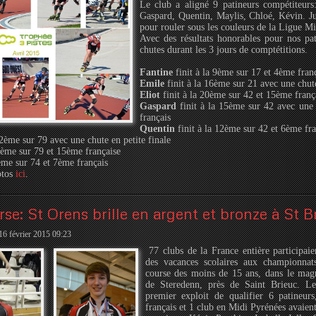
Le club a aligné 9 patineurs compétiteurs:
Gaspard, Quentin, Maylis, Chloé, Kévin. Jul
pour rouler sous les couleurs de la Ligue M
Avec des résultats honorables pour nos pat
chutes durant les 3 jours de comptétitions.
Fantine
finit à la 9ème sur 17 et 4ème fran
Emile
finit à la 16ème sur 21 avec une chute
Eliot
finit à la 20ème sur 42 et 15ème franç
Gaspard
finit à la 15ème sur 42 avec une 
français
Quentin
finit à la 12ème sur 42 et 6ème fra
72ème sur 79 avec une chute en petite finale
1ème sur 79 et 15ème française
ème sur 74 et 7ème français
otos
ici
.
rse: St Orens brille en argent et bronze à St B
 16 février 2015 09:23
77 clubs de la France entière participai
des vacances scolaires aux championna
course des moins de 15 ans, dans le mag
de Steredenn, près de Saint Brieuc. L
premier exploit de qualifier 6 patineurs
français et 1 club en Midi Pyrénées avaient 