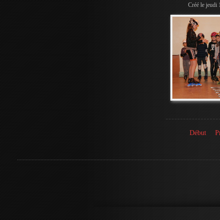
Créé le jeudi
Début
P