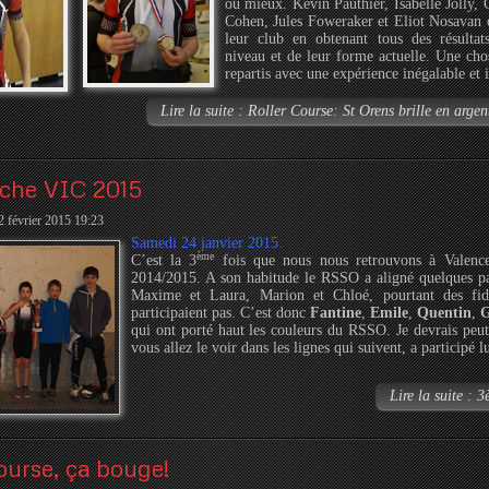
ou mieux. Kévin Pauthier, Isabelle Jolly,
Cohen, Jules Foweraker et Eliot Nosavan 
leur club en obtenant tous des résultats
niveau et de leur forme actuelle. Une chos
repartis avec une expérience inégalable et 
Lire la suite : Roller Course: St Orens brille en argen
che VIC 2015
 2 février 2015 19:23
Samedi 24 janvier 2015.
ème
C’est la 3
fois que nous nous retrouvons à Valen
2014/2015. A son habitude le RSSO a aligné quelques pat
Maxime et Laura, Marion et Chloé, pourtant des fidè
participaient pas. C’est donc
Fantine
,
Emile
,
Quentin
,
G
qui ont porté haut les couleurs du RSSO. Je devrais peut
vous allez le voir dans les lignes qui suivent, a participé l
Lire la suite :
ourse, ça bouge!