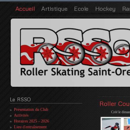
Accueil
Artistique
Ecole
Hockey
Ra
Le
RSSO
Roller Cou
Présentation du Club
Créé le diman
Activités
Horaires 2025 - 2026
Lieu d'entraînement