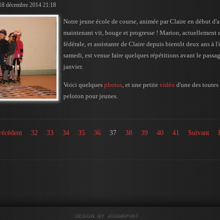
 18 décembre 2014 21:18
Notre jeune école de course, animée par Claire en début d'
maintenant vit, bouge et progresse ! Marion, actuellement e
fédérale, et assistante de Claire depuis bientôt deux ans à l
samedi, est venue faire quelques répétitions avant le pass
janvier.
Voici quelques
photos
, et une petite
vidéo
d'une des toutes
peloton pour jeunes.
récédent
32
33
34
35
36
37
38
39
40
41
Suivant